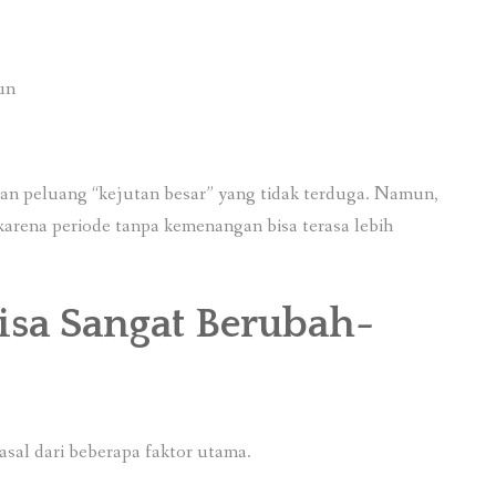
un
an peluang “kejutan besar” yang tidak terduga. Namun,
arena periode tanpa kemenangan bisa terasa lebih
isa Sangat Berubah-
asal dari beberapa faktor utama.