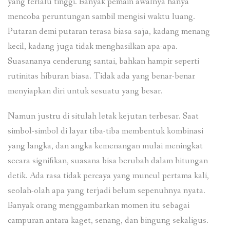
yang terlalu tinggi. Banyak pemain awalnya hanya
mencoba peruntungan sambil mengisi waktu luang.
Putaran demi putaran terasa biasa saja, kadang menang
kecil, kadang juga tidak menghasilkan apa-apa.
Suasananya cenderung santai, bahkan hampir seperti
rutinitas hiburan biasa. Tidak ada yang benar-benar
menyiapkan diri untuk sesuatu yang besar.
Namun justru di situlah letak kejutan terbesar. Saat
simbol-simbol di layar tiba-tiba membentuk kombinasi
yang langka, dan angka kemenangan mulai meningkat
secara signifikan, suasana bisa berubah dalam hitungan
detik. Ada rasa tidak percaya yang muncul pertama kali,
seolah-olah apa yang terjadi belum sepenuhnya nyata.
Banyak orang menggambarkan momen itu sebagai
campuran antara kaget, senang, dan bingung sekaligus.