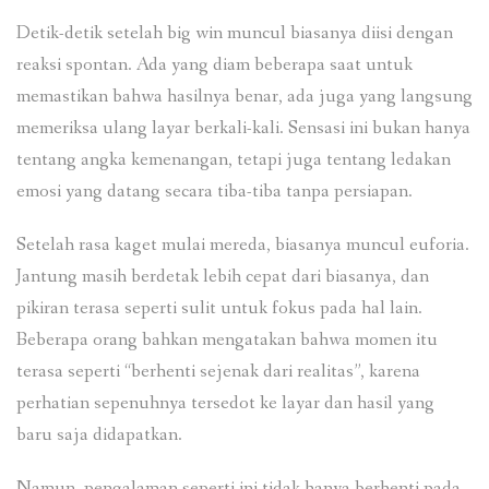
Detik-detik setelah big win muncul biasanya diisi dengan
reaksi spontan. Ada yang diam beberapa saat untuk
memastikan bahwa hasilnya benar, ada juga yang langsung
memeriksa ulang layar berkali-kali. Sensasi ini bukan hanya
tentang angka kemenangan, tetapi juga tentang ledakan
emosi yang datang secara tiba-tiba tanpa persiapan.
Setelah rasa kaget mulai mereda, biasanya muncul euforia.
Jantung masih berdetak lebih cepat dari biasanya, dan
pikiran terasa seperti sulit untuk fokus pada hal lain.
Beberapa orang bahkan mengatakan bahwa momen itu
terasa seperti “berhenti sejenak dari realitas”, karena
perhatian sepenuhnya tersedot ke layar dan hasil yang
baru saja didapatkan.
Namun, pengalaman seperti ini tidak hanya berhenti pada