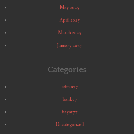
May 2025
April 2025
March 2025
January 2025
Categories
admin77
bank77
bayar77
Uncategorized