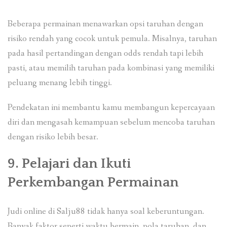
Beberapa permainan menawarkan opsi taruhan dengan
risiko rendah yang cocok untuk pemula. Misalnya, taruhan
pada hasil pertandingan dengan odds rendah tapi lebih
pasti, atau memilih taruhan pada kombinasi yang memiliki
peluang menang lebih tinggi.
Pendekatan ini membantu kamu membangun kepercayaan
diri dan mengasah kemampuan sebelum mencoba taruhan
dengan risiko lebih besar.
9. Pelajari dan Ikuti
Perkembangan Permainan
Judi online di Salju88 tidak hanya soal keberuntungan.
Banyak faktor seperti waktu bermain, pola taruhan, dan