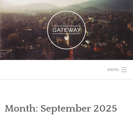
Skip
to
content
MENU
Month:
September 2025