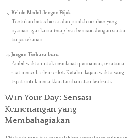
Kelola Modal dengan Bijak
Tentukan batas harian dan jumlah taruhan yang
nyaman agar kamu tetap bisa bermain dengan santai
tanpa tekanan.
Jangan Terburu-buru
Ambil waktu untuk menikmati permainan, terutama
saat mencoba demo slot. Ketahui kapan waktu yang
tepat untuk menaikkan taruhan atau berhenti.
Win Your Day: Sensasi
Kemenangan yang
Membahagiakan