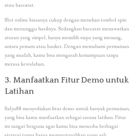
atau baccarat.
Slot online biasanya cukup dengan menekan tombol spin
dan menunggu hasilnya. Sedangkan baccarat menawarkan
aturan yang simpel, hanya memilih siapa yang menang,
antara pemain atau banker. Dengan memahami permainan
yang mudah, kamu bisa mengasah kemampuan tanpa
merasa kewalahan.
3. Manfaatkan Fitur Demo untuk
Latihan
Salju88 menyediakan fitur demo untuk banyak permainan,
yang bisa kamu manfaatkan sebagai sarana latihan. Fitur
ini sangat berguna agar kamu bisa mencoba berbagai
strategi tanpa harus mempertaruhkan uang asli.