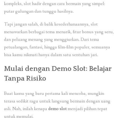
kompleks, slot hadir dengan cara bermain yang simpel:
putar gulungan dan tunggu hasilnya.
Tapi jangan salah, di balik kesederhanaannya, slot
menawarkan berbagai tema menarik, fitur bonus yang seru,
dan peluang menang yang menggiurkan. Dari tema
petualangan, fantasi, hingga film-film populer, semuanya
bisa kamu nikmati hanya dalam satu sentuhan jari.
Mulai dengan Demo Slot: Belajar
Tanpa Risiko
Buat kamu yang baru pertama kali mencoba, mungkin
terasa sedikit ragu untuk langsung bermain dengan uang
asli. Nah, inilah kenapa
demo slot
menjadi pilihan tepat
untuk memulai.