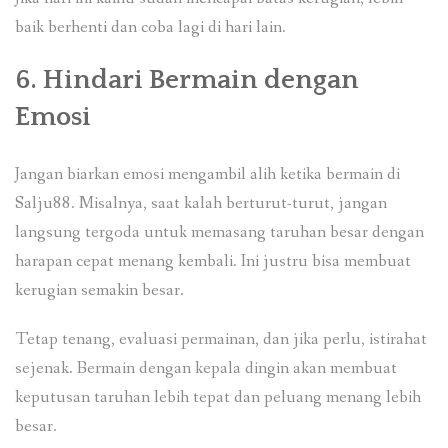
baik berhenti dan coba lagi di hari lain.
6. Hindari Bermain dengan
Emosi
Jangan biarkan emosi mengambil alih ketika bermain di
Salju88. Misalnya, saat kalah berturut-turut, jangan
langsung tergoda untuk memasang taruhan besar dengan
harapan cepat menang kembali. Ini justru bisa membuat
kerugian semakin besar.
Tetap tenang, evaluasi permainan, dan jika perlu, istirahat
sejenak. Bermain dengan kepala dingin akan membuat
keputusan taruhan lebih tepat dan peluang menang lebih
besar.