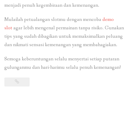
menjadi penuh kegembiraan dan kemenangan.
Mulailah petualangan slotmu dengan mencoba
demo
slot
agar lebih mengenal permainan tanpa risiko. Gunakan
tips yang sudah dibagikan untuk memaksimalkan peluang
dan nikmati sensasi kemenangan yang membahagiakan.
Semoga keberuntungan selalu menyertai setiap putaran
gulunganmu dan hari-harimu selalu penuh kemenangan!