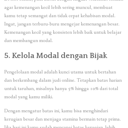
agar kemenangan kecil lebih sering muncul, membuat
kamu tetap semangat dan tidak cepat kehabisan modal.
Ingat, jangan terburu-buru mengejar kemenangan besar.
Kemenangan kecil yang konsisten lebih baik untuk belajar
dan membangun modal.
5. Kelola Modal dengan Bijak
Pengelolaan modal adalah kunci utama untuk bertahan
dan berkembang dalam judi online. Tetapkan batas harian
untuk taruhan, misalnya hanya 5% hingga 10% dari total
modal yang kamu miliki.
Dengan mengatur batas ini, kamu bisa menghindari
kerugian besar dan menjaga stamina bermain tetap prima.
Jika hari ini kamu sudah mencapai batas kerugian, lebih