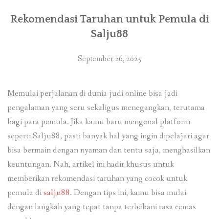
Rekomendasi Taruhan untuk Pemula di
Salju88
September 26, 2025
Memulai perjalanan di dunia judi online bisa jadi
pengalaman yang seru sekaligus menegangkan, terutama
bagi para pemula. Jika kamu baru mengenal platform
seperti Salju88, pasti banyak hal yang ingin dipelajari agar
bisa bermain dengan nyaman dan tentu saja, menghasilkan
keuntungan. Nah, artikel ini hadir khusus untuk
memberikan rekomendasi taruhan yang cocok untuk
pemula di
salju88
. Dengan tips ini, kamu bisa mulai
dengan langkah yang tepat tanpa terbebani rasa cemas