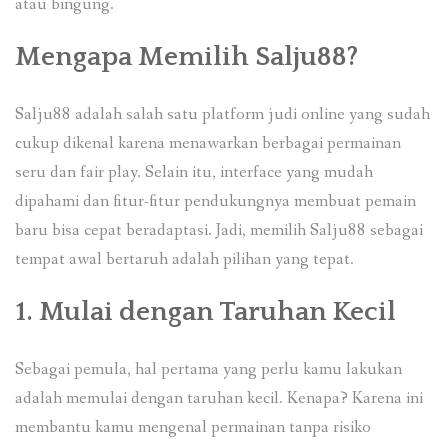
atau bingung.
Mengapa Memilih Salju88?
Salju88 adalah salah satu platform judi online yang sudah
cukup dikenal karena menawarkan berbagai permainan
seru dan fair play. Selain itu, interface yang mudah
dipahami dan fitur-fitur pendukungnya membuat pemain
baru bisa cepat beradaptasi. Jadi, memilih Salju88 sebagai
tempat awal bertaruh adalah pilihan yang tepat.
1. Mulai dengan Taruhan Kecil
Sebagai pemula, hal pertama yang perlu kamu lakukan
adalah memulai dengan taruhan kecil. Kenapa? Karena ini
membantu kamu mengenal permainan tanpa risiko