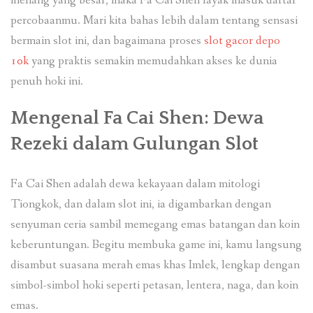
menang yang besar, maka Fa Cai Shen layak masuk daftar
percobaanmu. Mari kita bahas lebih dalam tentang sensasi
bermain slot ini, dan bagaimana proses
slot gacor depo
10k
yang praktis semakin memudahkan akses ke dunia
penuh hoki ini.
Mengenal Fa Cai Shen: Dewa
Rezeki dalam Gulungan Slot
Fa Cai Shen adalah dewa kekayaan dalam mitologi
Tiongkok, dan dalam slot ini, ia digambarkan dengan
senyuman ceria sambil memegang emas batangan dan koin
keberuntungan. Begitu membuka game ini, kamu langsung
disambut suasana merah emas khas Imlek, lengkap dengan
simbol-simbol hoki seperti petasan, lentera, naga, dan koin
emas.