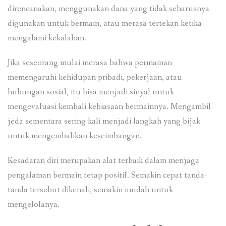
direncanakan, menggunakan dana yang tidak seharusnya
digunakan untuk bermain, atau merasa tertekan ketika
mengalami kekalahan.
Jika seseorang mulai merasa bahwa permainan
memengaruhi kehidupan pribadi, pekerjaan, atau
hubungan sosial, itu bisa menjadi sinyal untuk
mengevaluasi kembali kebiasaan bermainnya. Mengambil
jeda sementara sering kali menjadi langkah yang bijak
untuk mengembalikan keseimbangan.
Kesadaran diri merupakan alat terbaik dalam menjaga
pengalaman bermain tetap positif. Semakin cepat tanda-
tanda tersebut dikenali, semakin mudah untuk
mengelolanya.