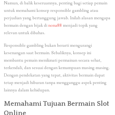
Namun, di balik keseruannya, penting bagi setiap pemain
untuk memahami konsep responsible gambling atau
perjudian yang bertanggung jawab. Inilah alasan mengapa
bermain dengan bijak di
nona88
menjadi topik yang
relevan untuk dibahas.
Responsible gambling bukan berarti mengurangi
kesenangan saat bermain. Sebaliknya, konsep ini
membantu pemain menikmati permainan secara sehat,
terkendali, dan sesuai dengan kemampuan masing-masing.
Dengan pendekatan yang tepat, aktivitas bermain dapat
tetap menjadi hiburan tanpa mengganggu aspek penting
lainnya dalam kehidupan.
Memahami Tujuan Bermain Slot
Online