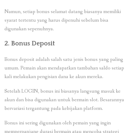
Namun, setiap bonus selamat datang biasanya memiliki
syarat tertentu yang harus dipenuhi sebelum bisa
digunakan sepenuhnya.
2. Bonus Deposit
Bonus deposit adalah salah satu jenis bonus yang paling
umum. Pemain akan mendapatkan tambahan saldo setiap
kali melakukan pengisian dana ke akun mereka.
Setelah LOGIN, bonus ini biasanya langsung masuk ke
akun dan bisa digunakan untuk bermain slot. Besarannya
bervariasi tergantung pada kebijakan platform.
Bonus ini sering digunakan oleh pemain yang ingin
memperpanjang durasi bermain atau mencoba strategi