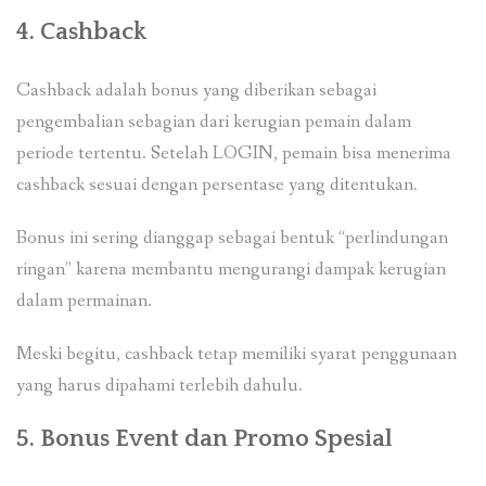
4. Cashback
Cashback adalah bonus yang diberikan sebagai
pengembalian sebagian dari kerugian pemain dalam
periode tertentu. Setelah LOGIN, pemain bisa menerima
cashback sesuai dengan persentase yang ditentukan.
Bonus ini sering dianggap sebagai bentuk “perlindungan
ringan” karena membantu mengurangi dampak kerugian
dalam permainan.
Meski begitu, cashback tetap memiliki syarat penggunaan
yang harus dipahami terlebih dahulu.
5. Bonus Event dan Promo Spesial