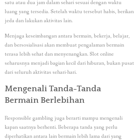
satu atau dua jam dalam sehari sesuai dengan waktu
luang yang tersedia. Setelah waktu tersebut habis, berikan
jeda dan lakukan aktivitas lain.
Menjaga keseimbangan antara bermain, bekerja, belajar,
dan bersosialisasi akan membuat pengalaman bermain
terasa lebih sehat dan menyenangkan. Slot online
seharusnya menjadi bagian kecil dari hiburan, bukan pusat
dari seluruh aktivitas sehari-hari.
Mengenali Tanda-Tanda
Bermain Berlebihan
Responsible gambling juga berarti mampu mengenali
kapan saatnya berhenti. Beberapa tanda yang perlu
diperhatikan antara lain bermain lebih lama dari yang