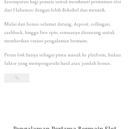
kesempatan bagi pemain untuk menikmati permainan slot
dari
Habanero
dengan lebih fleksibel dan menarik.
Mulai dari bonus selamat datang, deposit, rollingan,
cashback, hingga free spin, semuanya dirancang untuk
memberikan variasi pengalaman bermain.
Peran
link
hanya sebagai pintu masuk ke platform, bukan
faktor yang mempengaruhi hasil atau jumlah bonus.