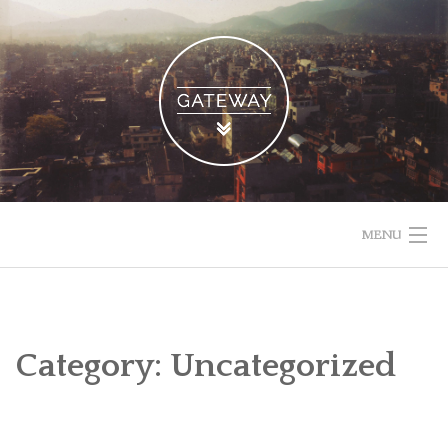
Skip
to
content
MENU
Category:
Uncategorized