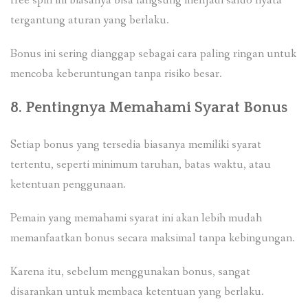
free spin ini biasanya bisa langsung menjadi saldo nyata
tergantung aturan yang berlaku.
Bonus ini sering dianggap sebagai cara paling ringan untuk
mencoba keberuntungan tanpa risiko besar.
8. Pentingnya Memahami Syarat Bonus
Setiap bonus yang tersedia biasanya memiliki syarat
tertentu, seperti minimum taruhan, batas waktu, atau
ketentuan penggunaan.
Pemain yang memahami syarat ini akan lebih mudah
memanfaatkan bonus secara maksimal tanpa kebingungan.
Karena itu, sebelum menggunakan bonus, sangat
disarankan untuk membaca ketentuan yang berlaku.